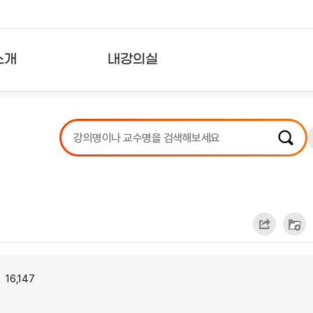
소개
내강의실
?
강의리스트
수강확인증강의
사용자의견
내강의클립
16,147