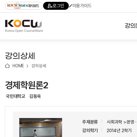
로
로
로
바
로그인
이용가이드
대시보드
가
가
가
로
기
기
기
가
(skip
기
to
강의
content)
대학
강의상세
기관
HOME
강의상세
전공
경제학원론2
테마
국민대학교
김동욱
주제분류
사회과학 >경영
강의학기
2014년 2학기