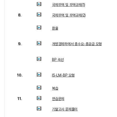
국제무역 및 무역규제(1)
8.
국제무역 및 무역규제(2)
환율
9.
개방경제하에서 총수요-총공급 모형
BP 곡선
10.
IS-LM-BP 모형
복습
11.
연습문제
기말고사 문제풀이