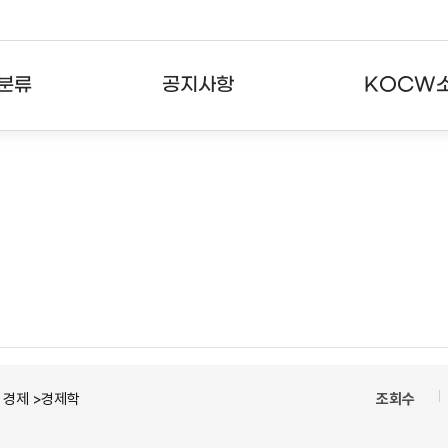
분류
공지사항
KOCW
강의
공지사항
KOCW란
강의
뉴스레터
활용안내
분야
주요통계현황
발자취
강의
서비스도움말
고객센터
ㆍ경제 >경제학
조회수