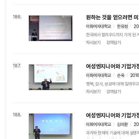
원하는 것을 얻으려면 미
186.
이화여자대학교
한유정
20
한국에서 할리우드까지 가게 된 계
차시보기
강의담기
여성엔지니어와 기업가정신
187.
이화여자대학교
손욱
201
행복, 감사, 성공에 대해 일깨우고
차시보기
강의담기
여성엔지니어와 기업가정신
188.
이화여자대학교
김이환
20
과거와 현재의 기술에 대해 설명하