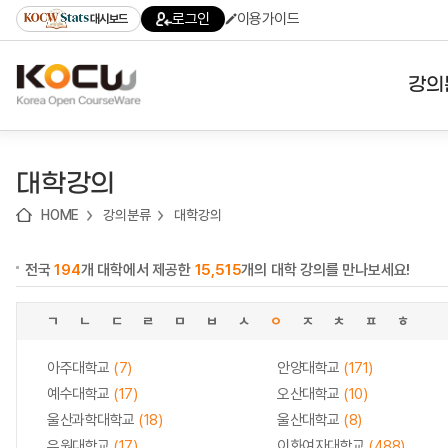
로
로
로
바
로그인
이용가이드
대시보드
가
가
가
로
기
기
기
가
(skip
기
to
강의
content)
대학
대학강의
기관
HOME
강의분류
대학강의
전공
전국
194
개 대학에서 제공한
15,515
개의 대학 강의를 만나보세요!
테마
ㄱ
ㄴ
ㄷ
ㄹ
ㅁ
ㅂ
ㅅ
ㅇ
ㅈ
ㅊ
ㅍ
ㅎ
아주대학교
(7)
안양대학교
(171)
예수대학교
(17)
오산대학교
(10)
울산과학대학교
(18)
울산대학교
(8)
유원대학교
(17)
이화여자대학교
(488)