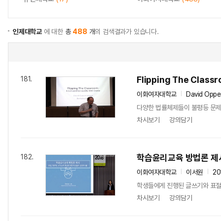
인제대학교
에 대한
총
488
개
의 검색결과가 있습니다.
Flipping The Class
181.
이화여자대학교
David Oppe
다양한 법률체제들이 불평등 문제를
차시보기
강의담기
학습윤리교육 방법론 제시
182.
이화여자대학교
이서원
20
학생들에게 진행된 글쓰기와 표절에
차시보기
강의담기