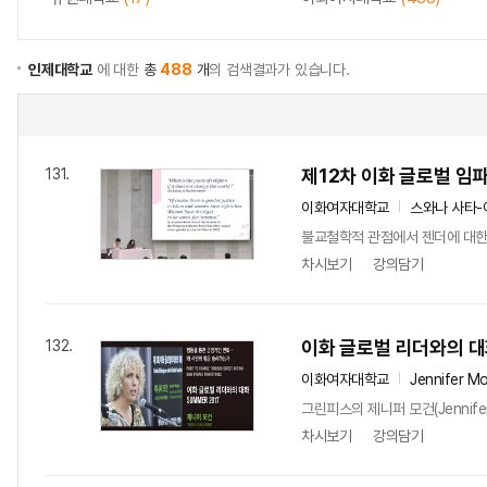
인제대학교
에 대한
총
488
개
의 검색결과가 있습니다.
제12차 이화 글로벌 임
131.
이화여자대학교
스와나 사타-
불교철학적 관점에서 젠더에 대한 
차시보기
강의담기
이화 글로벌 리더와의 
132.
이화여자대학교
Jennifer M
그린피스의 제니퍼 모건(Jennif
차시보기
강의담기