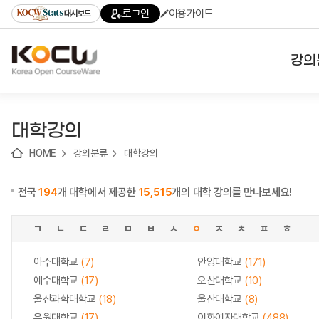
로
로
로
바
로그인
이용가이드
대시보드
가
가
가
로
기
기
기
가
(skip
기
to
강의
content)
대학
대학강의
기관
HOME
강의분류
대학강의
전공
전국
194
개 대학에서 제공한
15,515
개의 대학 강의를 만나보세요!
테마
ㄱ
ㄴ
ㄷ
ㄹ
ㅁ
ㅂ
ㅅ
ㅇ
ㅈ
ㅊ
ㅍ
ㅎ
아주대학교
(7)
안양대학교
(171)
예수대학교
(17)
오산대학교
(10)
울산과학대학교
(18)
울산대학교
(8)
유원대학교
(17)
이화여자대학교
(488)