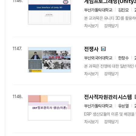
게임프로그래밍(Unity
1146.
부산가톨릭대학교
김진모
본 교과목은 유니티 3D를 활용하
차시보기
강의담기
전쟁사
1147.
부산외국어대학교
한창수
본 과목은 전쟁에 대한 일반적인 
차시보기
강의담기
전사적자원관리시스템
1148.
부산가톨릭대학교
유성열
ERP 생산모듈의 이론 및 배경을
차시보기
강의담기