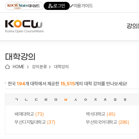
로
로
로
바
로그인
이용가이드
대시보드
가
가
가
로
기
기
기
가
(skip
기
to
강의
content)
대학
대학강의
기관
HOME
강의분류
대학강의
전공
전국
194
개 대학에서 제공한
15,515
개의 대학 강의를 만나보세요!
테마
ㄱ
ㄴ
ㄷ
ㄹ
ㅁ
ㅂ
ㅅ
ㅇ
ㅈ
ㅊ
ㅍ
ㅎ
배재대학교
(73)
백석대학교
(45)
부산디지털대학교
(37)
부산외국어대학교
(286)