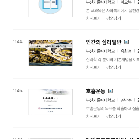
부산가톨릭대학교
이오복
본 교과목은 사회복지에서 실천경
차시보기
강의담기
인간의 심리일반
1144.
부산가톨릭대학교
유희정
심리학 각 분야의 기본개념을 이
차시보기
강의담기
호흡운동
1145.
부산가톨릭대학교
김난수
호흡운동의 목표를 학습하고 실습
차시보기
강의담기