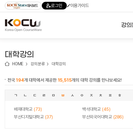
로
로
로
바
로그인
이용가이드
대시보드
가
가
가
로
기
기
기
가
(skip
기
to
강의
content)
대학
대학강의
기관
HOME
강의분류
대학강의
전공
전국
194
개 대학에서 제공한
15,515
개의 대학 강의를 만나보세요!
테마
ㄱ
ㄴ
ㄷ
ㄹ
ㅁ
ㅂ
ㅅ
ㅇ
ㅈ
ㅊ
ㅍ
ㅎ
배재대학교
(73)
백석대학교
(45)
부산디지털대학교
(37)
부산외국어대학교
(286)