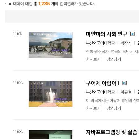
ㅂ
대학에 대한
총
1,285
개
의 검색결과가 있습니다.
미얀마의 사회 연구
1191.
부산외국어대학교
박장식
전통 왕조국가, 영국의 식민지 지
차시보기
강의담기
구어체 아랍어 I
1192.
부산외국어대학교
이규철
이 과목에서는 아랍어 방언의 전체
차시보기
강의담기
자바프로그램밍 및 실습
1193.