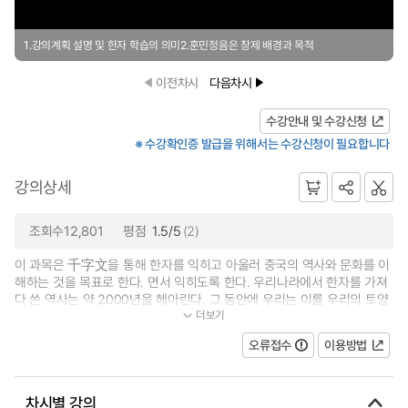
1.강의계획 설명 및 한자 학습의 의미2.훈민정음은 창제 배경과 목적
이전차시
다음차시
수강안내 및 수강신청
※ 수강확인증 발급을 위해서는 수강신청이 필요합니다
강의상세
조회수12,801
평점
1.5/5
(2)
이 과목은 千字文을 통해 한자를 익히고 아울러 중국의 역사와 문화를 이
해하는 것을 목표로 한다. 면서 익히도록 한다. 우리나라에서 한자를 가져
다 쓴 역사는 약 2000년을 헤아린다. 그 동안에 우리는 이를 우리의 토양
더보기
에 융화시키면서 독특한 우리의 문...
오류접수
이용방법
차시별 강의