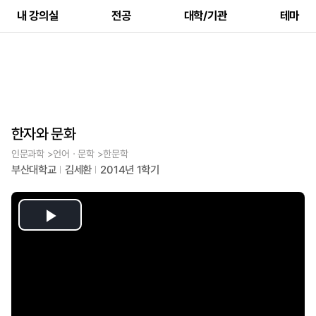
내 강의실
전공
대학/기관
테마
한자와 문화
인문과학 >언어ㆍ문학 >한문학
부산대학교
김세환
2014년 1학기
Play
Video