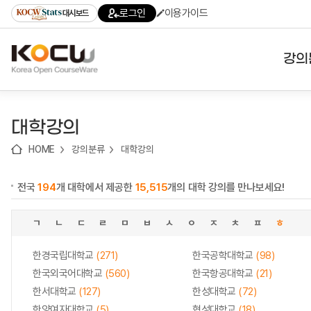
로
로
로
바
로그인
이용가이드
대시보드
가
가
가
로
기
기
기
가
(skip
기
to
강의
content)
대학
대학강의
기관
HOME
강의분류
대학강의
전공
전국
194
개 대학에서 제공한
15,515
개의 대학 강의를 만나보세요!
테마
ㄱ
ㄴ
ㄷ
ㄹ
ㅁ
ㅂ
ㅅ
ㅇ
ㅈ
ㅊ
ㅍ
ㅎ
한경국립대학교
(271)
한국공학대학교
(98)
한국외국어대학교
(560)
한국항공대학교
(21)
한서대학교
(127)
한성대학교
(72)
한양여자대학교
(5)
협성대학교
(18)