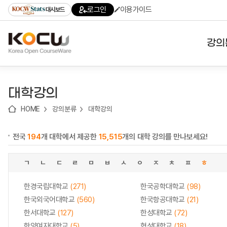
로
로
로
바
로그인
이용가이드
대시보드
가
가
가
로
기
기
기
가
(skip
기
to
강의
content)
대학
대학강의
기관
HOME
강의분류
대학강의
전공
전국
194
개 대학에서 제공한
15,515
개의 대학 강의를 만나보세요!
테마
ㄱ
ㄴ
ㄷ
ㄹ
ㅁ
ㅂ
ㅅ
ㅇ
ㅈ
ㅊ
ㅍ
ㅎ
한경국립대학교
(271)
한국공학대학교
(98)
한국외국어대학교
(560)
한국항공대학교
(21)
한서대학교
(127)
한성대학교
(72)
한양여자대학교
(5)
협성대학교
(18)