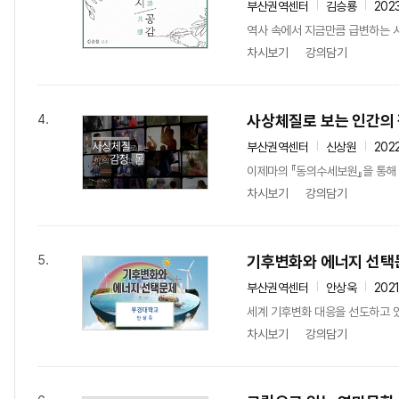
부산권역센터
김승룡
202
역사 속에서 지금만큼 급변하는 시
차시보기
강의담기
사상체질로 보는 인간의 
4.
부산권역센터
신상원
202
이제마의 『동의수세보원』을 통해
차시보기
강의담기
기후변화와 에너지 선택
5.
부산권역센터
안상욱
202
세계 기후변화 대응을 선도하고 있
차시보기
강의담기