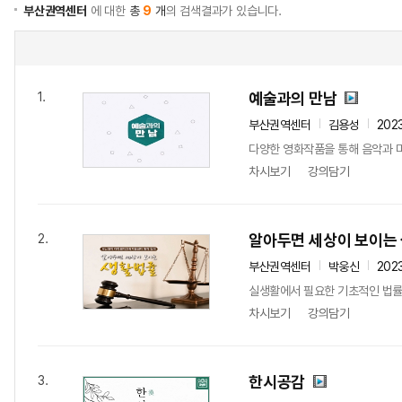
부산권역센터
에 대한
총
9
개
의 검색결과가 있습니다.
예술과의 만남
1.
부산권역센터
김용성
202
다양한 영화작품을 통해 음악과 
차시보기
강의담기
알아두면 세상이 보이는
2.
부산권역센터
박웅신
202
실생활에서 필요한 기초적인 법률
차시보기
강의담기
한시공감
3.