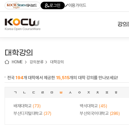
로
로
로
바
로그인
이용가이드
대시보드
가
가
가
로
기
기
기
가
(skip
기
to
강의
content)
대학
대학강의
기관
HOME
강의분류
대학강의
전공
전국
194
개 대학에서 제공한
15,515
개의 대학 강의를 만나보세요!
테마
ㄱ
ㄴ
ㄷ
ㄹ
ㅁ
ㅂ
ㅅ
ㅇ
ㅈ
ㅊ
ㅍ
ㅎ
배재대학교
(73)
백석대학교
(45)
부산디지털대학교
(37)
부산외국어대학교
(286)