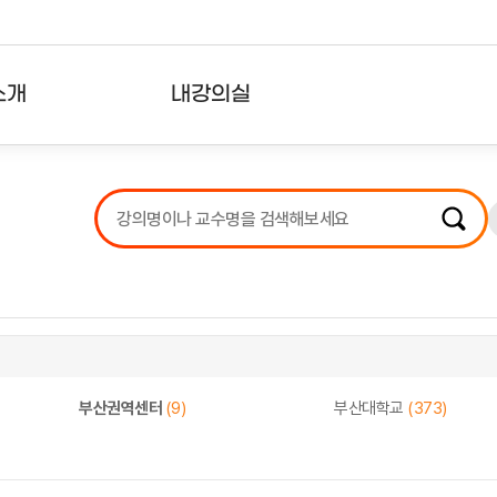
소개
내강의실
?
강의리스트
수강확인증강의
사용자의견
내강의클립
부산권역센터
(9)
부산대학교
(373)