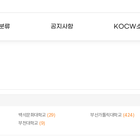
분류
공지사항
KOCW
강의
공지사항
KOCW란
강의
뉴스레터
활용안내
분야
주요통계현황
발자취
강의
서비스도움말
고객센터
백석문화대학교
(29)
부산가톨릭대학교
(424)
부천대학교
(9)