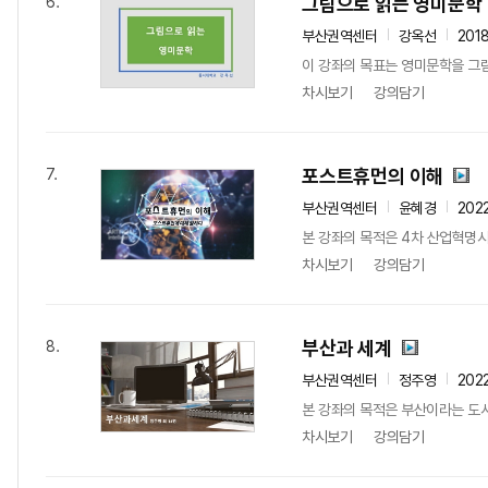
그림으로 읽는 영미문학
6.
부산권역센터
강옥선
201
이 강좌의 목표는 영미문학을 그림
차시보기
강의담기
포스트휴먼의 이해
7.
부산권역센터
윤혜경
202
본 강좌의 목적은 4차 산업혁명시
차시보기
강의담기
부산과 세계
8.
부산권역센터
정주영
202
본 강좌의 목적은 부산이라는 도시의
차시보기
강의담기