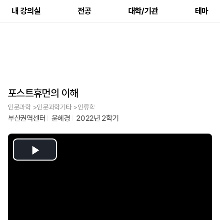
내 강의실
전공
대학/기관
테마
포스트휴먼의 이해
인문과학 >인문과학기타 >인류학
부산권역센터
윤혜경
2022년 2학기
Play
Video