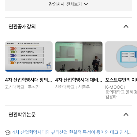
강의차시
전체보기
연관공개강의
4차 산업혁명시대 창의적사고 및 문제해결능력
4차 산업혁명시대 대비 역량강화 (강릉영동대학교)
포스트휴먼의 이
고신대학교
주석진
신한대학교
신종우
K-MOOC
동의대학교 윤혜경,
김용하
연관학위논문
4차 산업혁명시대의 뷰티산업 현실적 특성이 용어와 테크 인식