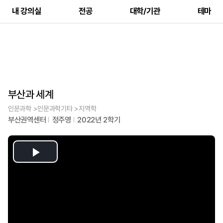
내 강의실
전공
대학/기관
테마
부산과 세계
인문과학 >인문과학기타 >지역학
부산권역센터
정주영
2022년 2학기
Play
Video