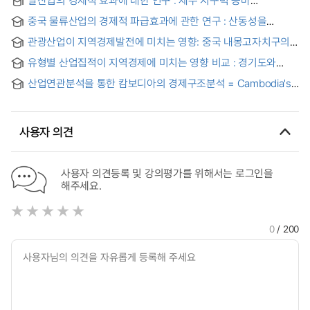
페스티벌에 대한 산업연관분석을 중심으로
중국 물류산업의 경제적 파급효과에 관한 연구 : 산동성을
중심으로 = A Study on the Economic Ripple Effect of the
관광산업이 지역경제발전에 미치는 영향: 중국 내몽고자치구의
Chinese Logistics Industry: Focusing on Shandong
사례 : 중국 내몽고자치구의 사례 = The impact of the tourism
Province
유형별 산업집적이 지역경제에 미치는 영향 비교 : 경기도와
industry on regional economic development: A case study
동남권의 제조업을 중심으로
of Inner Mongolia Autonomous Region in China
산업연관분석을 통한 캄보디아의 경제구조분석 = Cambodia's
Economic Structure Analysis Through Input-Output
Analysis
사용자 의견
사용자 의견등록 및 강의평가를 위해서는 로그인을
해주세요.
0
/ 200