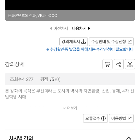
문화콘텐츠의 진화, VR과 I-DOC
이전차시
다음차시
강의계획서
수강안내 및 수강신청
※ 수강확인증 발급을 위해서는 수강신청이 필요합니다
강의상세
조회수4,277
평점
/5
(0)
본 강좌의 목적은 부산이라는 도시의 역사와 자연환경, 산업, 경제, 4차 산
업혁명 시대
더보기
에 따른 동남권 지역의 주요첨단 산업, 게임, 영화 · 영상, 애니...
오류접수
이용방법
차시별 강의