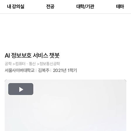
내 강의실
전공
대학/기관
테마
AI 정보보호 서비스 챗봇
공학 >컴퓨터ㆍ통신 >정보통신공학
서울사이버대학교
김복주
2021년 1학기
Play
Video