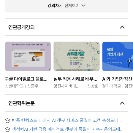
강의차시
전체보기
연관공개강의
구글 다이얼로그 플로우(Dialog Flow)로 무료 챗봇 만들기
실무 적용 사례로 배우는 AI 모델 개발
AI와 기업가정신
신한대학교
신종우
영진사이버대학교
신상호
경기대학교
임진
연관학위논문
반품 컨텍스트 내에서 AI 챗봇 서비스 품질이 고객 충성도에
미치는 영향 : 관계 품질의 조건부 매개와 책임귀인의 조절효과 =
생성형AI 기반 금융 에이전트 챗봇의 품질이 지속사용의도에
The Impact of AI Chatbot Service Quality on Customer