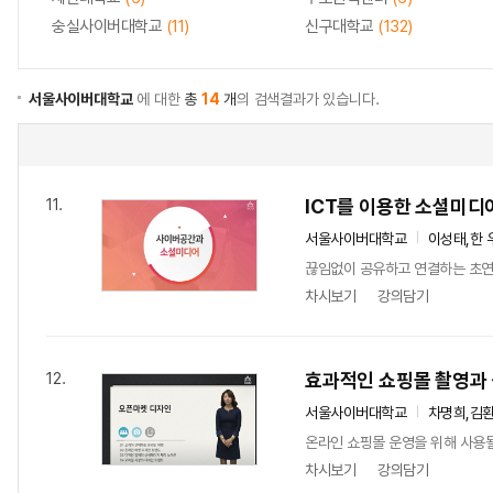
숭실사이버대학교
(11)
신구대학교
(132)
서울사이버대학교
에 대한
총
14
개
의 검색결과가 있습니다.
ICT를 이용한 소셜미디
11.
서울사이버대학교
이성태,한 
끊임없이 공유하고 연결하는 초연결
차시보기
강의담기
효과적인 쇼핑몰 촬영과
12.
서울사이버대학교
차명희,김
온라인 쇼핑몰 운영을 위해 사용될
차시보기
강의담기