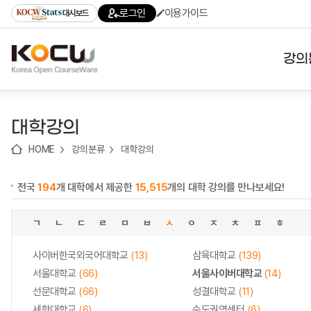
로
로
로
바
로그인
이용가이드
대시보드
가
가
가
로
기
기
기
가
(skip
기
to
강의
content)
대학
대학강의
기관
HOME
강의분류
대학강의
전공
전국
194
개 대학에서 제공한
15,515
개의 대학 강의를 만나보세요!
테마
ㄱ
ㄴ
ㄷ
ㄹ
ㅁ
ㅂ
ㅅ
ㅇ
ㅈ
ㅊ
ㅍ
ㅎ
사이버한국외국어대학교
(13)
삼육대학교
(139)
서울대학교
(66)
서울사이버대학교
(14)
선문대학교
(66)
성결대학교
(11)
세한대학교
(6)
수도권역센터
(6)