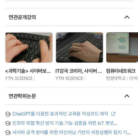
연관공개강의
<과학기술> 사이버보안의 세계
IT강국 코리아, 사이버 보안 현 주소는?
컴퓨터네트워크
YTN SCIENCE
YTN SCIENCE
한양대학교
이석
연관학위논문
ChatGPT를 이용한 효과적인 교육용 악성코드 제작
인프라 위협 확산 방지 기술 기능 검증을 위한 IoT 봇넷
시뮬레이터 연구 = A Study on the IoT Botnet Simulator for
사이버 공격 방어를 위한 머신러닝 기반의 비정상행위 탐지 기법
Verification of Infrastructure Threat Prevent Technology
연구