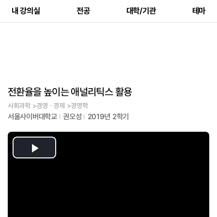
내 강의실
전공
대학/기관
테마
전환율을 높이는 애널리틱스 활용
사회과학 >경영ㆍ경제 >경영학
서울사이버대학교
권오성
2019년 2학기
Play
Video