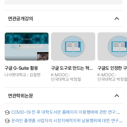
연관공개강의
구글 G-Suite 활용
구글 도구로 만드는 혁신적인 일상
나사렛대학교
김철현
K-MOOC
K-MOOC
단국대학교 박정철
단국대학교 박정
연관학위논문
COVID-19 전·후 대학도서관 홈페이지 이용행태에 관한 연구:
C대학교 도서관을 중심으로 = A Study on the Usage
온라인 플랫폼 사업자의 시장지배적지위 남용행위에 대한 연구
Behavior of Universities Library Website Before and After