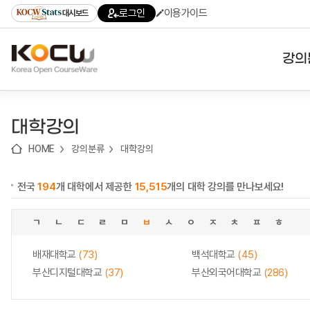
로
로
로
바
로그인
이용가이드
대시보드
가
가
가
로
기
기
기
가
(skip
기
to
강의
content)
대학
대학강의
기관
HOME
강의분류
대학강의
전공
전국
194
개 대학에서 제공한
15,515
개의 대학 강의를 만나보세요!
테마
ㄱ
ㄴ
ㄷ
ㄹ
ㅁ
ㅂ
ㅅ
ㅇ
ㅈ
ㅊ
ㅍ
ㅎ
배재대학교
(73)
백석대학교
(45)
부산디지털대학교
(37)
부산외국어대학교
(286)