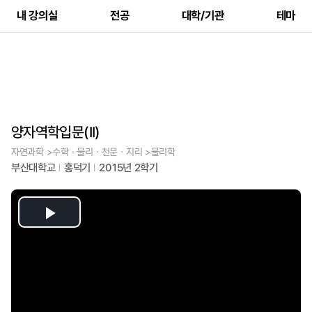
내 강의실
전공
대학/기관
테마
양자역학입문(II)
자연과학 >수학ㆍ물리ㆍ천문ㆍ지리 >물리학
부산대학교
홍덕기
2015년 2학기
Play
Video