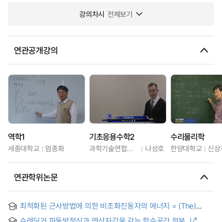
강의차시
전체보기
연관공개강의
역학1
기초응용수학2
수리물리학
세종대학교
엄종화
과학기술연합대학원대학교
나성호
한양대학교
신상
연관학위논문
최적화된 근사방법에 의한 비조화진동자의 에너지 = (The)
energy of anharmornic oscillator by Optimized
슈레딩거 파동방정식과 연산자값을 갖는 함수공간 적분