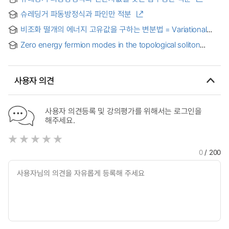
approximation method
슈레딩거 파동방정식과 파인만 적분
비조화 떨개의 에너지 고유값을 구하는 변분법 = Variational
methods for approximating energy levels and an
Zero energy fermion modes in the topological soliton
application to the anharmonic oscillators
sectors : 자명하지 않은 토폴로지 솔리톤에서의 영에너지
페르미온 파동함수
사용자 의견
사용자 의견등록 및 강의평가를 위해서는 로그인을
해주세요.
0
/ 200