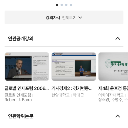
강의차시
전체보기
연관공개강의
글로벌 인재포럼 2006: 인적자원과 경제성장
거시경제2 : 경기변동과 경제성장
제4회 윤후정 
글로벌 인재포럼
한양대학교
박대근
이화여자대학교
Robert J. Barro
장소영, 주영주, 
연관학위논문