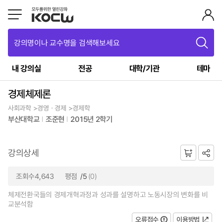
강의명이나 교수명을 검색해보세요
내 강의실
전공
대학/기관
테마
경제체제론
사회과학 >경영ㆍ경제 >경제학
부산대학교
조준현
2015년 2학기
강의상세
조회수4,643
평점
/5
(0)
체제전환국들의 경제개혁과정과 성과를 설명하고 노동시장의 변화를 비
교분석함
오류접수
이용방법