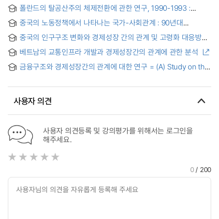
폴란드의 탈공산주의 체제전환에 관한 연구, 1990-1993 :
경제개혁의 정치적 영향에 관한 동태적 분석 = (A)study on the
중국의 노동정책에서 나타나는 국가-사회관계 : 90년대
post-communist systems transition in Poland, 1990-1993
사회세력의 활동과 정부인식을 중심으로
중국의 인구구조 변화와 경제성장 간의 관계 및 고령화 대응방안
연구 = A Study on the Relationship between China`s
베트남의 교통인프라 개발과 경제성장간의 관계에 관한 분석
Population Structure Change and Economic Growth
금융구조와 경제성장간의 관계에 대한 연구 = (A) Study on the
Relationship between Economic Growth and Financial
Structure
사용자 의견
사용자 의견등록 및 강의평가를 위해서는 로그인을
해주세요.
0
/ 200