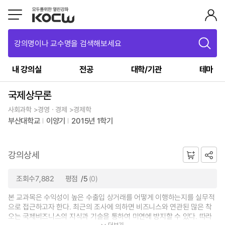
강의명이나 교수명을 검색해보세요
내 강의실
전공
대학/기관
테마
국제상무론
사회과학 >경영ㆍ경제 >경제학
부산대학교
이양기
2015년 1학기
강의상세
조회수7,882
평점
/5
(0)
본 교과목은 수익성이 높은 수출입 상거래를 어떻게 이행하는지를 실무적
으로 접근하고자 한다. 최근의 조사에 의하면 비즈니스와 연관된 많은 착
오는 국제비즈니스의 지식과 기술을 통하여 미연에 방지할 수 있다. 따라
더보기