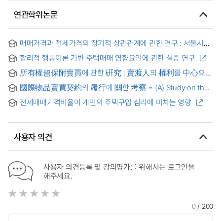
연관학위논문
매매가격과 전세가격의 장기적 상관관계에 관한 연구 : 서울시
아파트 시장을 중심으로 = The long-run relationship
합리적 행동이론 기반 주택매매 영향요인에 관한 실증 연구
between house prices and chonsei rents : Case of Seoul
apartment market
所有權留保附賣買에 관한 硏究 : 賣渡人의 權利를 中心으로
= Study on property-forbearance bearing sale : centering
國際物品賣買契約의 履行에 關한 考察 = (A) Study on the
on the right of seller
Performance of the Contract for the International Sle of
전세매매가격비율이 개인의 주택구입 심리에 미치는 영향
Goods
사용자 의견
사용자 의견등록 및 강의평가를 위해서는 로그인을
해주세요.
0
/ 200