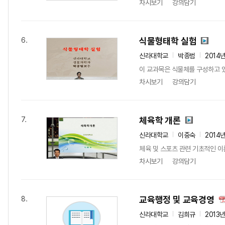
차시보기
강의담기
식물형태학 실험
6.
신라대학교
박종범
2014
이 교과목은 식물체를 구성하고 있
차시보기
강의담기
체육학 개론
7.
신라대학교
이중숙
2014
체육 및 스포츠 관련 기초적인 
차시보기
강의담기
교육행정 및 교육경영
8.
신라대학교
김희규
2013