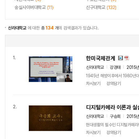
숭실사이버대학교
(11)
신구대학교
(132)
신라대학교
에 대한
총
134
개
의 검색결과가 있습니다.
한미국제관계
1.
신라대학교
강경태
2015
1945년 해방이후에서 1980
차시보기
강의담기
디지털카메라 이론과 실
2.
신라대학교
구승회
2015
현대생활의 필수인 디지털카메라와 
차시보기
강의담기