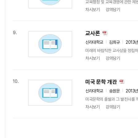
교육행정 및 교육경영에 관한 제반
차시보기
강의담기
교사론
9.
신라대학교
김희규
2013
미래의 바람직한 교사상을 정립하
차시보기
강의담기
미국 문학 개관
10.
신라대학교
송원문
2013
미국문학의 출발과 그 발전사를 
차시보기
강의담기