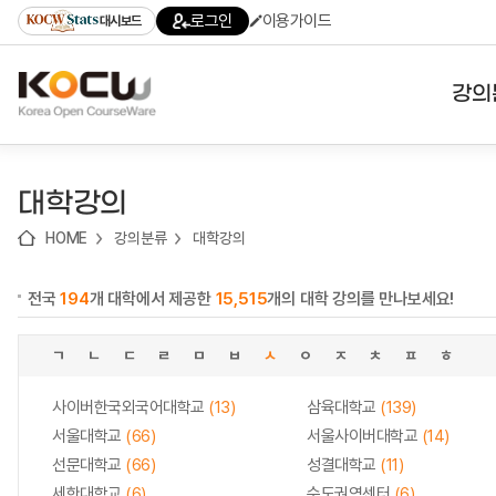
로
로
로
바
로그인
이용가이드
대시보드
가
가
가
로
기
기
기
가
(skip
기
to
강의
content)
대학
대학강의
기관
HOME
강의분류
대학강의
전공
전국
194
개 대학에서 제공한
15,515
개의 대학 강의를 만나보세요!
테마
ㄱ
ㄴ
ㄷ
ㄹ
ㅁ
ㅂ
ㅅ
ㅇ
ㅈ
ㅊ
ㅍ
ㅎ
사이버한국외국어대학교
(13)
삼육대학교
(139)
서울대학교
(66)
서울사이버대학교
(14)
선문대학교
(66)
성결대학교
(11)
세한대학교
(6)
수도권역센터
(6)