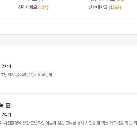
신라대학교
(134)
신한대학교
(1392)
년 2학기
년대초반까지 굴곡많은 한미외교관계
습
년 2학기
사진촬영에 관한 전반적인 이론과 실습 공부를 통해 사진을 잘 찍는 테크닉을 학습. 카메라