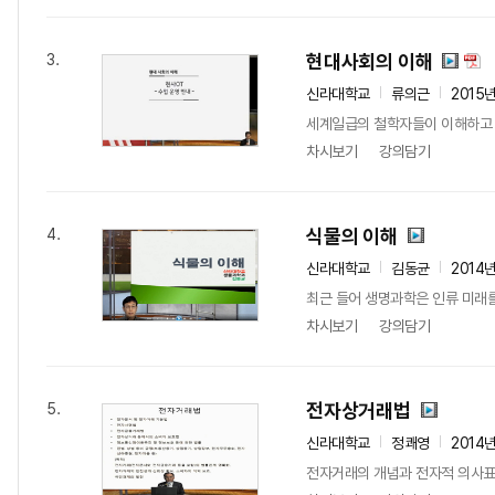
현대사회의 이해
3.
신라대학교
류의근
2015
세계일급의 철학자들이 이해하고 
차시보기
강의담기
식물의 이해
4.
신라대학교
김동균
2014
최근 들어 생명과학은 인류 미래를
차시보기
강의담기
전자상거래법
5.
신라대학교
정쾌영
2014
전자거래의 개념과 전자적 의사표시