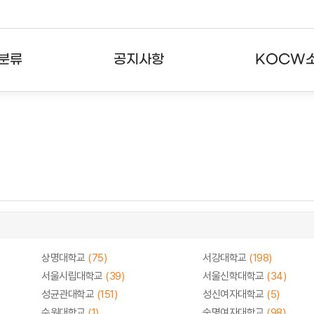
분류
공지사항
KOCW
강의
공지사항
KOCW란
강의
뉴스레터
활용안내
분야
주요통계현황
발자취
강의
서비스도움말
고객센터
상명대학교
(75)
서강대학교
(198)
서울시립대학교
(39)
서울신학대학교
(34)
성균관대학교
(151)
성신여자대학교
(5)
수원대학교
(1)
숙명여자대학교
(98)