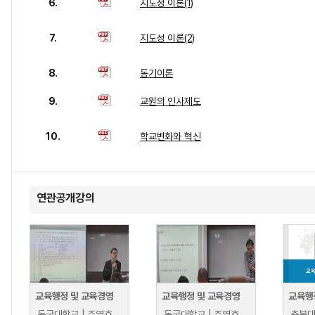
6.
지도성 이론(1)
7.
지도성 이론(2)
8.
동기이론
9.
교원의 인사제도
10.
학교변화와 혁신
연관공개강의
교육행정 및 교육경영
교육행정 및 교육경영
교육행
동국대학교 | 주영효
동국대학교 | 주영효
충북대