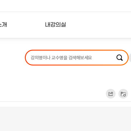
소개
내강의실
?
강의리스트
수강확인증강의
사용자의견
내강의클립