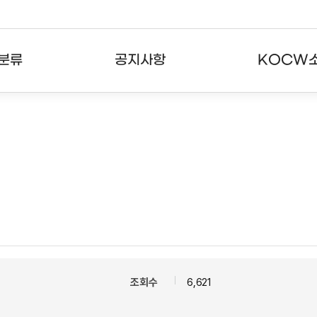
분류
공지사항
KOCW
강의
공지사항
KOCW란
강의
뉴스레터
활용안내
분야
주요통계현황
발자취
강의
서비스도움말
고객센터
조회수
6,621