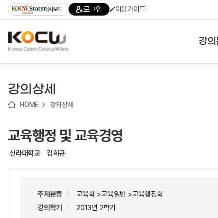
로
로
로
바
로그인
이용가이드
대시보드
가
가
가
로
기
기
기
가
(skip
기
to
강의
content)
대학
강의상세
기관
HOME
강의상세
전공
교육행정 및 교육경영
테마
신라대학교
김희규
주제분류
교육학 >교육일반 >교육행정학
강의학기
2013년 2학기