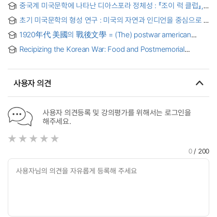
중국계 미국문학에 나타난 디아스포라 정체성 : 『조이 럭 클럽』,
reception of American literature and Walt Whitman's
『여행 왕 손오공: 그의 악보집』, 『전쟁쓰레기』를 중심으로 =
influence in Cesare Pavese
초기 미국문학의 형성 연구 : 미국의 자연과 인디언을 중심으로 =
Diaspora Identities in Chinese American Literature : A
(The)emergence of early American literature: the American
Study of Amy Tan's The Joy Luck Club, Maxine Hong
1920年代 美國의 戰後文學 = (The) postwar american
wilderness and Indians
Kingston's Tripmaster Monkey : His Fake Book, and Ha
novels in the 1920's
Jin's War Trash
Recipizing the Korean War: Food and Postmemorial
Narrative Structure in Contemporary Korean American
Literature = 음식과 레시피를 통해 본 현대 한국계 미국 문학의
포스트메모리 서사 전략
사용자 의견
사용자 의견등록 및 강의평가를 위해서는 로그인을
해주세요.
0
/ 200