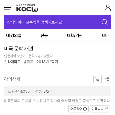
강의명이나 교수명을 검색해보세요
내 강의실
전공
대학/기관
테마
미국 문학 개관
인문과학 >언어ㆍ문학 >영어영문학
신라대학교
송원문
2013년 1학기
강의상세
조회수14,035
평점
3/5
(1)
미국문학의 출발과 그 발전사를 작가와 역사적 환경을 중심으로 설명하다.
오류접수
이용방법