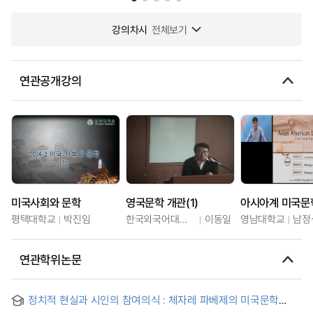
강의차시
전체보기
연관공개강의
미국사회와 문학
영국문학 개관(1)
평택대학교
박진임
한국외국어대학교
이동일
영남대학교
남정
연관학위논문
정치적 현실과 시인의 참여의식 : 체자레 파베제의 미국문학
수용과 휘트만의 영향 = Political reality and commitment :