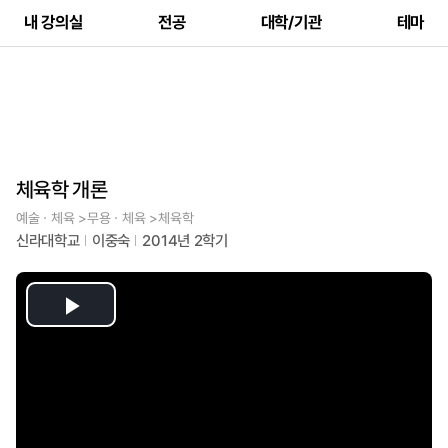
내 강의실
전공
대학/기관
테마
체육학 개론
예술ㆍ체육 >무용ㆍ체육 >체육학
신라대학교
이중숙
2014년 2학기
Play
Video