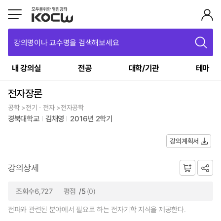
강의명이나 교수명을 검색해보세요
내 강의실
전공
대학/기관
테마
전자장론
공학 >전기ㆍ전자 >전자공학
경북대학교
김채영
2016년 2학기
강의계획서
강의상세
조회수6,727
평점
/5
(0)
전파와 관련된 분야에서 필요로 하는 전자기학 지식을 제공한다.