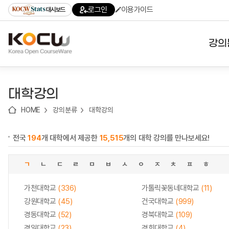
로
로
로
바
로그인
이용가이드
대시보드
가
가
가
로
기
기
기
가
(skip
기
to
강의
content)
대학
대학강의
기관
HOME
강의분류
대학강의
전공
전국
194
개 대학에서 제공한
15,515
개의 대학 강의를 만나보세요!
테마
ㄱ
ㄴ
ㄷ
ㄹ
ㅁ
ㅂ
ㅅ
ㅇ
ㅈ
ㅊ
ㅍ
ㅎ
가천대학교
(336)
가톨릭꽃동네대학교
(11)
강원대학교
(45)
건국대학교
(999)
경동대학교
(52)
경북대학교
(109)
경일대학교
(23)
경희대학교
(4)