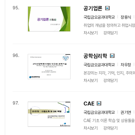
공기업론
95.
국립금오공과대학교
장용식
취업의 개념을 정의하고 취업시장중
차시보기
강의담기
공학심리학
96.
국립금오공과대학교
차우창
본강의는 지각, 기억, 인지, 주
차시보기
강의담기
CAE
97.
국립금오공과대학교
권기연
CAE 기초 이론 학습 및 상용툴을
차시보기
강의담기