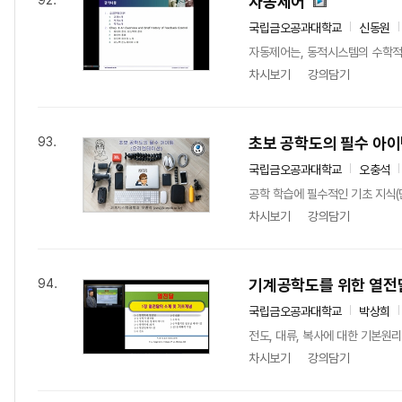
자동제어
92.
국립금오공과대학교
신동원
자동제어는, 동적시스템의 수학적 
차시보기
강의담기
초보 공학도의 필수 아
93.
국립금오공과대학교
오충석
공학 학습에 필수적인 기초 지식(
차시보기
강의담기
기계공학도를 위한 열전달
94.
국립금오공과대학교
박상희
전도, 대류, 복사에 대한 기본원
차시보기
강의담기