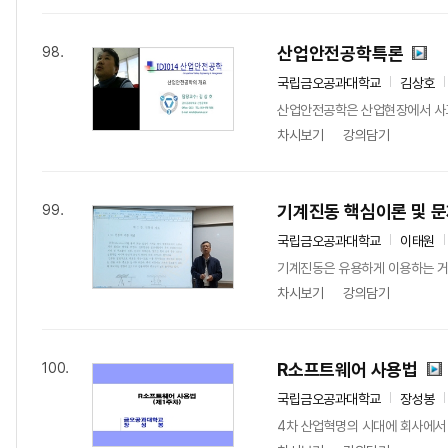
산업안전공학특론
98.
국립금오공과대학교
김상호
산업안전공학은 산업현장에서 사고
차시보기
강의담기
기계진동 핵심이론 및 
99.
국립금오공과대학교
이태원
기계진동은 유용하게 이용하는 거 
차시보기
강의담기
R소프트웨어 사용법
100.
국립금오공과대학교
장성봉
4차 산업혁명의 시대에 회사에서 