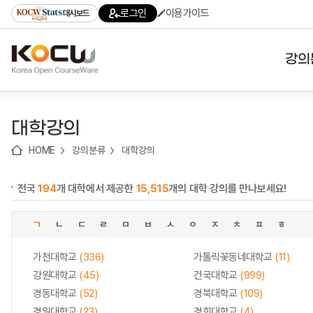
로
로
로
바
로그인
이용가이드
대시보드
가
가
가
로
기
기
기
가
(skip
기
to
강의
content)
대학
대학강의
기관
HOME
강의분류
대학강의
전공
전국
194
개 대학에서 제공한
15,515
개의 대학 강의를 만나보세요!
테마
ㄱ
ㄴ
ㄷ
ㄹ
ㅁ
ㅂ
ㅅ
ㅇ
ㅈ
ㅊ
ㅍ
ㅎ
가천대학교
(336)
가톨릭꽃동네대학교
(11)
강원대학교
(45)
건국대학교
(999)
경동대학교
(52)
경북대학교
(109)
경일대학교
(23)
경희대학교
(4)