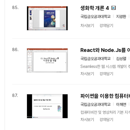
생화학 개론 4
85.
국립금오공과대학교
지광환
차시보기
강의담기
React와 Node.Js를
86.
국립금오공과대학교
김성렬
Seamless한 웹 시스템 개발이 
차시보기
강의담기
파이썬을 이용한 컴퓨터
87.
국립금오공과대학교
이해연
컴퓨터비전 및 영상처리 기본 지식,
차시보기
강의담기