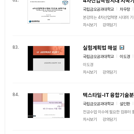
4차산업혁명시대 지속
82.
국립금오공과대학교
차우창
본강의는 4차산업혁명 시대의 기
차시보기
강의담기
실험계획법 해설
83.
국립금오공과대학교
이도경
이도경
차시보기
강의담기
텍스타일-IT 융합기술분
84.
국립금오공과대학교
설인환
전공수업 이수에 필요한 컴퓨터 활용
차시보기
강의담기