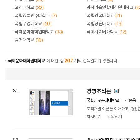
고신대학교
(32)
과학기술연합대학원대학교
(2
국립강릉원주대학교
(7)
국립경국대학교
(11)
국립부경대학교
(20)
국립창원대학교
(13)
국제문화대학원대학교
(33)
국제사이버대학교
(12)
김천대학교
(19)
국제문화대학원대학교
에 대한
총
207
개
의 검색결과가 있습니다.
경영조직론
81.
국립금오공과대학교
김현옥
조직개발 이론을 이해하고, 경영
차시보기
강의담기