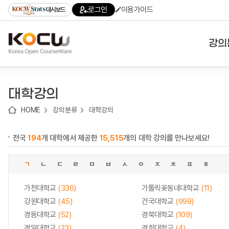
로
로
로
바
로그인
이용가이드
대시보드
가
가
가
로
기
기
기
가
(skip
기
to
강의
content)
대학
대학강의
기관
HOME
강의분류
대학강의
전공
전국
194
개 대학에서 제공한
15,515
개의 대학 강의를 만나보세요!
테마
ㄱ
ㄴ
ㄷ
ㄹ
ㅁ
ㅂ
ㅅ
ㅇ
ㅈ
ㅊ
ㅍ
ㅎ
가천대학교
(336)
가톨릭꽃동네대학교
(11)
강원대학교
(45)
건국대학교
(999)
경동대학교
(52)
경북대학교
(109)
경일대학교
(23)
경희대학교
(4)