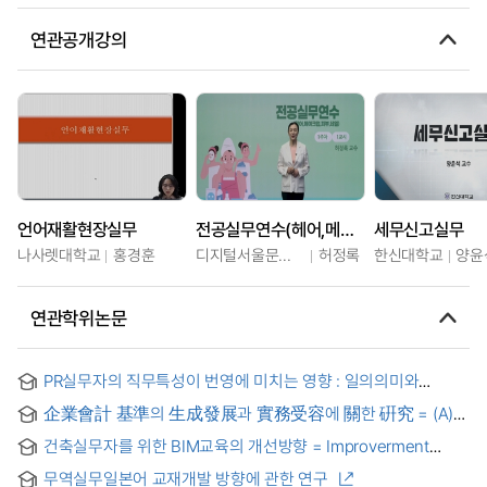
연관공개강의
언어재활현장실무
전공실무연수(헤어,메이크업,피부,네일)
세무신고실무
나사렛대학교
홍경훈
디지털서울문화예술대학교
허정록
한신대학교
양윤
연관학위논문
PR실무자의 직무특성이 번영에 미치는 영향 : 일의의미와
직무열의의 이중매개효과 검증 = The double mediation effect
企業會計 基準의 生成發展과 實務受容에 關한 硏究 = (A)
of job engagement, meaning of work between job
study on the formulation-development and the practical
characteristics and flourish of PR practitioners
건축실무자를 위한 BIM교육의 개선방향 = Improverment
acceptance of "accounting standards for business
Strategies for BIM Education for Architectural Practitioners
enterprises"
무역실무일본어 교재개발 방향에 관한 연구