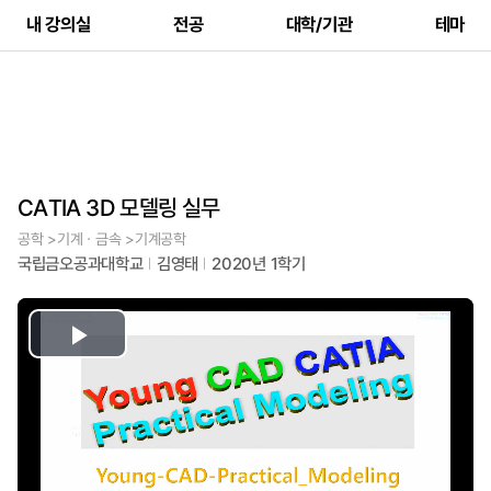
내 강의실
전공
대학/기관
테마
CATIA 3D 모델링 실무
공학 >기계ㆍ금속 >기계공학
국립금오공과대학교
김영태
2020년 1학기
Play
Video