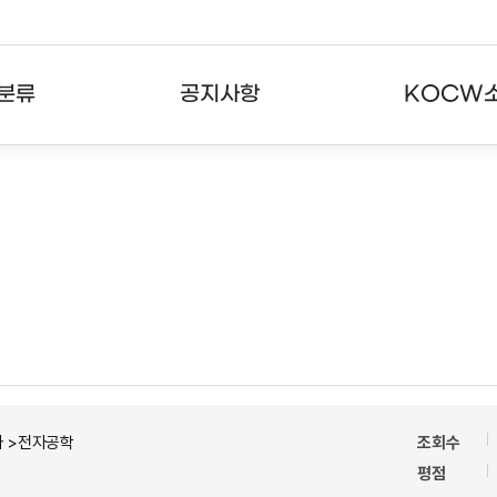
분류
공지사항
KOCW
강의
공지사항
KOCW란
강의
뉴스레터
활용안내
분야
주요통계현황
발자취
강의
서비스도움말
고객센터
자 >전자공학
조회수
평점