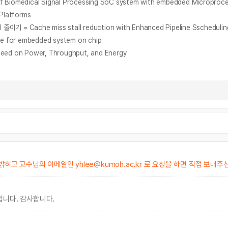
ical Signal Processing SoC system with embedded Microproce
Platforms
 줄이기 = Cache miss stall reduction with Enhanced Pipeline Sschedulin
e for embedded system on chip
peed on Power, Throughput, and Energy
밝히고 교수님의 이메일인 yhlee@kumoh.ac.kr 로 요청을 하면 직접 보내
m입니다. 감사합니다.