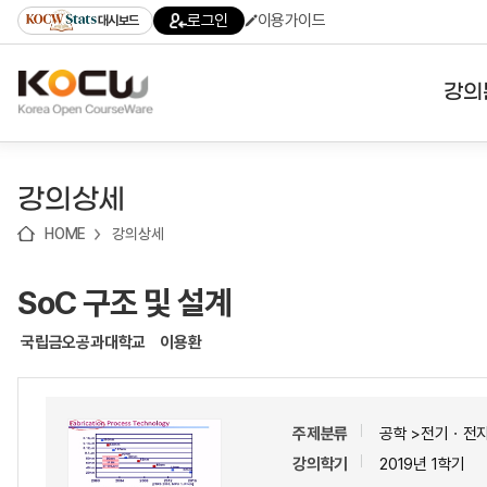
로
로
로
바
로그인
이용가이드
대시보드
가
가
가
로
기
기
기
가
(skip
기
to
강의
content)
대학
강의상세
기관
HOME
강의상세
전공
SoC 구조 및 설계
테마
국립금오공과대학교
이용환
주제분류
공학 >전기ㆍ전
강의학기
2019년 1학기