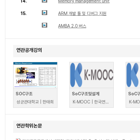
14.
Memory management unit
15.
ARM 개발 툴 및 디버그 지원
AMBA 2.0 버스
연관공개강의
SOC구조
SoC구조및설계
SoC
성균관대학교 | 한태희
K-MOOC | 한국연구재단 산업교육센터 이우주
연관학위논문