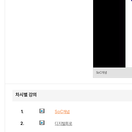
SoC개념
차시별 강의
1.
SoC개념
2.
디지털회로