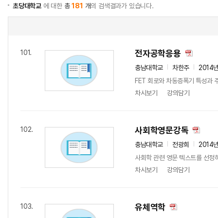
초당대학교
에 대한
총
181
개
의 검색결과가 있습니다.
전자공학응용
101.
충남대학교
차한주
2014
FET 회로와 차동증폭기 특성과 주
차시보기
강의담기
사회학영문강독
102.
충남대학교
전광희
2014
사회학 관련 영문 텍스트를 선정
차시보기
강의담기
유체역학
103.