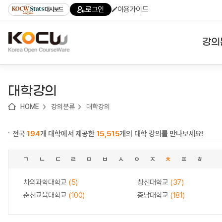
로
로
로
바
로그인
이용가이드
대시보드
가
가
가
로
기
기
기
가
(skip
기
to
강의
content)
대학
대학강의
기관
HOME
강의분류
대학강의
전공
전국
194
개 대학에서 제공한
15,515
개의 대학 강의를 만나보세요!
테마
ㄱ
ㄴ
ㄷ
ㄹ
ㅁ
ㅂ
ㅅ
ㅇ
ㅈ
ㅊ
ㅍ
ㅎ
차의과학대학교
(5)
창신대학교
(37)
춘천교육대학교
(100)
충남대학교
(181)