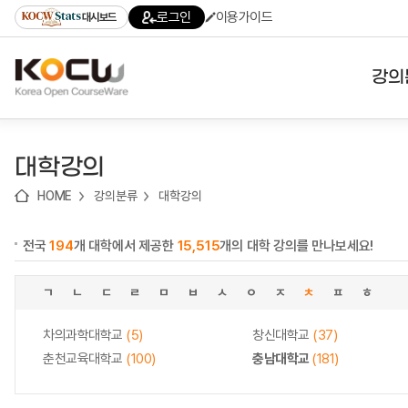
로
로
로
바
로그인
이용가이드
대시보드
가
가
가
로
기
기
기
가
(skip
기
to
강의
content)
대학
대학강의
기관
HOME
강의분류
대학강의
전공
전국
194
개 대학에서 제공한
15,515
개의 대학 강의를 만나보세요!
테마
ㄱ
ㄴ
ㄷ
ㄹ
ㅁ
ㅂ
ㅅ
ㅇ
ㅈ
ㅊ
ㅍ
ㅎ
차의과학대학교
(5)
창신대학교
(37)
춘천교육대학교
(100)
충남대학교
(181)