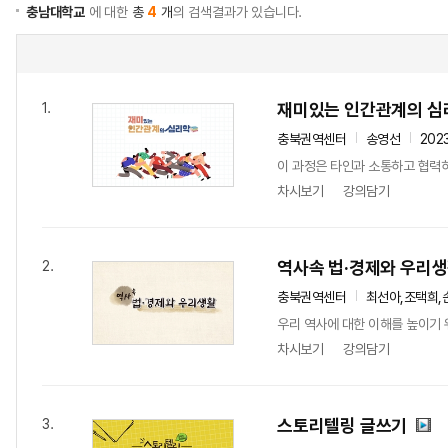
충남대학교
에 대한
총
4
개
의 검색결과가 있습니다.
재미있는 인간관계의 심
1.
충북권역센터
송영선
202
이 과정은 타인과 소통하고 협력하
차시보기
강의담기
역사속 법·경제와 우리
2.
충북권역센터
최선아,조택희,
우리 역사에 대한 이해를 높이기 
차시보기
강의담기
스토리텔링 글쓰기
3.