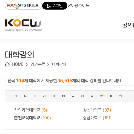
로
로
로
바
로그인
이용가이드
대시보드
가
가
가
로
기
기
기
가
(skip
기
to
강의
content)
대학
대학강의
기관
HOME
강의분류
대학강의
전공
전국
194
개 대학에서 제공한
15,515
개의 대학 강의를 만나보세요!
테마
ㄱ
ㄴ
ㄷ
ㄹ
ㅁ
ㅂ
ㅅ
ㅇ
ㅈ
ㅊ
ㅍ
ㅎ
차의과학대학교
(5)
창신대학교
(37)
춘천교육대학교
(100)
충남대학교
(181)