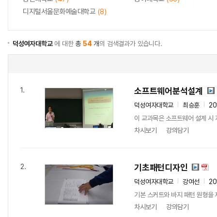
디지털서울문화예술대학교
(8)
덕성여자대학교
에 대한
총
54
개
의 검색결과가 있습니다.
소프트웨어분석설계
1.
덕성여자대학교
최승훈
20
이 교과목은 소프트웨어 설계 시 
차시보기
강의담기
기초패턴디자인
2.
덕성여자대학교
강여선
20
기본 스커트와 바지 패턴 원형을 
차시보기
강의담기