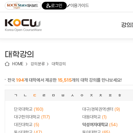
로
로
로
바
로그인
이용가이드
대시보드
가
가
가
로
기
기
기
가
(skip
기
to
강의
content)
대학
대학강의
기관
HOME
강의분류
대학강의
전공
전국
194
개 대학에서 제공한
15,515
개의 대학 강의를 만나보세요!
테마
ㄱ
ㄴ
ㄷ
ㄹ
ㅁ
ㅂ
ㅅ
ㅇ
ㅈ
ㅊ
ㅍ
ㅎ
단국대학교
(160)
대구/경북권역센터
(9)
대구한의대학교
(117)
대동대학교
(1)
대진대학교
(5)
덕성여자대학교
(54)
동신대학교
(47)
동아대학교
(65)