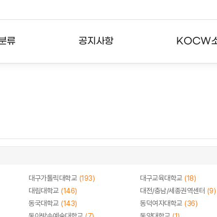
분류
공지사항
KOCW
강의
공지사항
KOCW란
강의
뉴스레터
활용안내
분야
주요통계현황
발자취
강의
서비스도움말
고객센터
대구가톨릭대학교
(193)
대구교육대학교
(18)
대림대학교
(146)
대전/충남/세종권역센터
(9)
동국대학교
(143)
동덕여자대학교
(36)
동아방송예술대학교
(7)
동양대학교
(1)