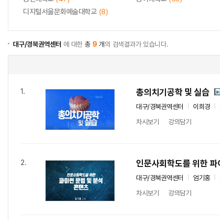
디지털서울문화예술대학교
(8)
대구/경북권역센터
에 대한
총
9
개
의 검색결과가 있습니다.
총의치기공학 및 실습
1.
대구/경북권역센터
이희경
차시보기
강의담기
인문사회학도를 위한 파이
2.
대구/경북권역센터
엄기홍
차시보기
강의담기