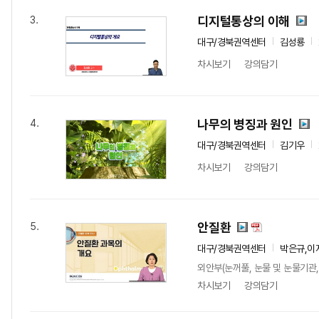
디지털통상의 이해
3.
대구/경북권역센터
김성룡
차시보기
강의담기
나무의 병징과 원인
4.
대구/경북권역센터
김기우
차시보기
강의담기
안질환
5.
대구/경북권역센터
박은규,이
외안부(눈꺼풀, 눈물 및 눈물기관,
차시보기
강의담기