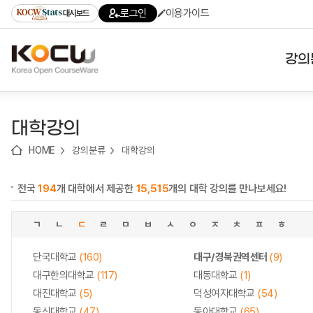
로
로
로
바
로그인
이용가이드
대시보드
가
가
가
로
기
기
기
가
(skip
기
to
강의
content)
대학
대학강의
기관
HOME
강의분류
대학강의
전공
전국
194
개 대학에서 제공한
15,515
개의 대학 강의를 만나보세요!
테마
ㄱ
ㄴ
ㄷ
ㄹ
ㅁ
ㅂ
ㅅ
ㅇ
ㅈ
ㅊ
ㅍ
ㅎ
단국대학교
(160)
대구/경북권역센터
(9)
대구한의대학교
(117)
대동대학교
(1)
대진대학교
(5)
덕성여자대학교
(54)
동신대학교
(47)
동아대학교
(65)