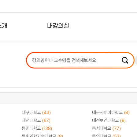
소개
내강의실
?
강의리스트
수강확인증강의
사용자의견
내강의클립
대구대학교
(43)
대구사이버대학교
(8)
대전대학교
(67)
대전보건대학교
(9)
동명대학교
(138)
동서대학교
(77)
동원과학기술대학교
(8)
동의대학교
(53)