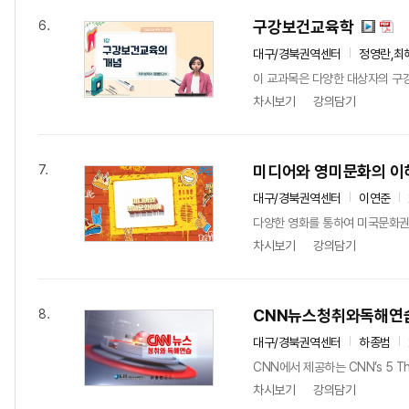
구강보건교육학
6.
대구/경북권역센터
정영란,최
이 교과목은 다양한 대상자의 구
차시보기
강의담기
미디어와 영미문화의 이
7.
대구/경북권역센터
이연준
다양한 영화를 통하여 미국문화권에
차시보기
강의담기
CNN뉴스청취와독해연
8.
대구/경북권역센터
하종범
CNN에서 제공하는 CNN’s 5 
차시보기
강의담기