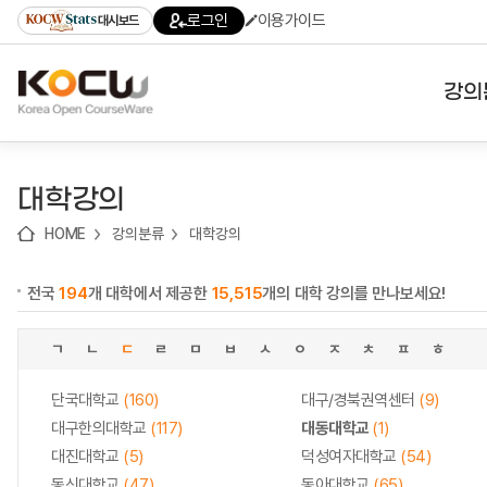
로
로
로
바
로그인
이용가이드
대시보드
가
가
가
로
기
기
기
가
(skip
기
to
강의
content)
대학
대학강의
기관
HOME
강의분류
대학강의
전공
전국
194
개 대학에서 제공한
15,515
개의 대학 강의를 만나보세요!
테마
ㄱ
ㄴ
ㄷ
ㄹ
ㅁ
ㅂ
ㅅ
ㅇ
ㅈ
ㅊ
ㅍ
ㅎ
단국대학교
(160)
대구/경북권역센터
(9)
대구한의대학교
(117)
대동대학교
(1)
대진대학교
(5)
덕성여자대학교
(54)
동신대학교
(47)
동아대학교
(65)