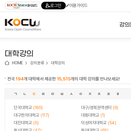
로
로
로
바
로그인
이용가이드
대시보드
가
가
가
로
기
기
기
가
(skip
기
to
강의
content)
대학
대학강의
기관
HOME
강의분류
대학강의
전공
전국
194
개 대학에서 제공한
15,515
개의 대학 강의를 만나보세요!
테마
ㄱ
ㄴ
ㄷ
ㄹ
ㅁ
ㅂ
ㅅ
ㅇ
ㅈ
ㅊ
ㅍ
ㅎ
단국대학교
(160)
대구/경북권역센터
(9)
대구한의대학교
(117)
대동대학교
(1)
대진대학교
(5)
덕성여자대학교
(54)
동신대학교
(47)
동아대학교
(65)