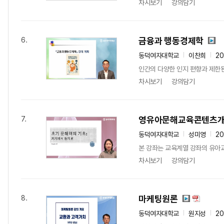
차시보기
강의담기
금융과 행동경제학
6.
동덕여자대학교
이찬희
2
인간의 다양한 인지 편향과 제한
차시보기
강의담기
영유아문해교육콘텐츠
7.
동덕여자대학교
성미영
2
본 강좌는 교육계열 강좌의 유아
차시보기
강의담기
마케팅원론
8.
동덕여자대학교
원지성
2