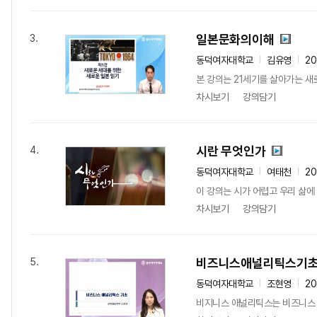
일본문화의이해
3.
동덕여자대학교
김유영
2
본 강의는 21세기를 살아가는 새
차시보기
강의담기
시란 무엇인가
4.
동덕여자대학교
여태천
2
이 강의는 시가 어렵고 우리 삶에
차시보기
강의담기
비즈니스애널리틱스기
5.
동덕여자대학교
조현영
2
비지니스 애널리틱스는 비즈니스 문