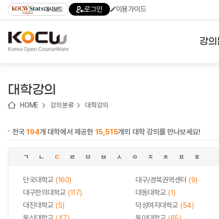
로
로
로
바
로그인
이용가이드
대시보드
가
가
가
로
기
기
기
가
(skip
기
to
강의
content)
대학
대학강의
기관
HOME
강의분류
대학강의
전공
전국
194
개 대학에서 제공한
15,515
개의 대학 강의를 만나보세요!
테마
ㄱ
ㄴ
ㄷ
ㄹ
ㅁ
ㅂ
ㅅ
ㅇ
ㅈ
ㅊ
ㅍ
ㅎ
단국대학교
(160)
대구/경북권역센터
(9)
대구한의대학교
(117)
대동대학교
(1)
대진대학교
(5)
덕성여자대학교
(54)
동신대학교
(47)
동아대학교
(65)