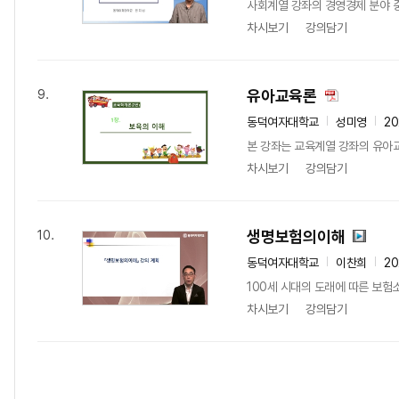
사회계열 강좌의 경영경제 분야 
차시보기
강의담기
유아교육론
9.
동덕여자대학교
성미영
2
본 강좌는 교육계열 강좌의 유아교
차시보기
강의담기
생명보험의이해
10.
동덕여자대학교
이찬희
2
100세 시대의 도래에 따른 보험
차시보기
강의담기