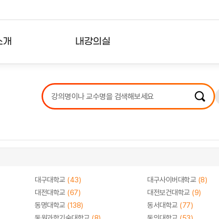
소개
내강의실
?
강의리스트
수강확인증강의
사용자의견
내강의클립
대구대학교
(43)
대구사이버대학교
(8)
대전대학교
(67)
대전보건대학교
(9)
동명대학교
(138)
동서대학교
(77)
동원과학기술대학교
(8)
동의대학교
(53)