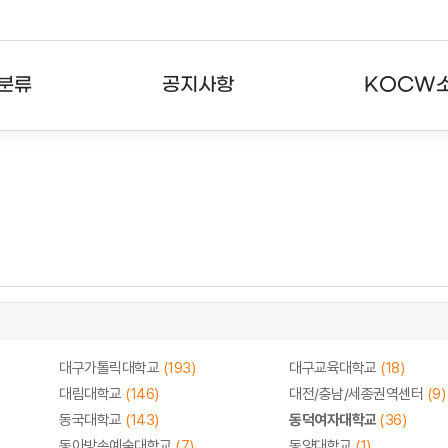
분류
공지사항
KOCW
강의
공지사항
KOCW란
강의
뉴스레터
활용안내
분야
주요통계현황
발자취
강의
서비스도움말
고객센터
대구가톨릭대학교
(193)
대구교육대학교
(18)
대림대학교
(146)
대전/충남/세종권역센터
(9)
동국대학교
(143)
동덕여자대학교
(36)
동아방송예술대학교
(7)
동양대학교
(1)