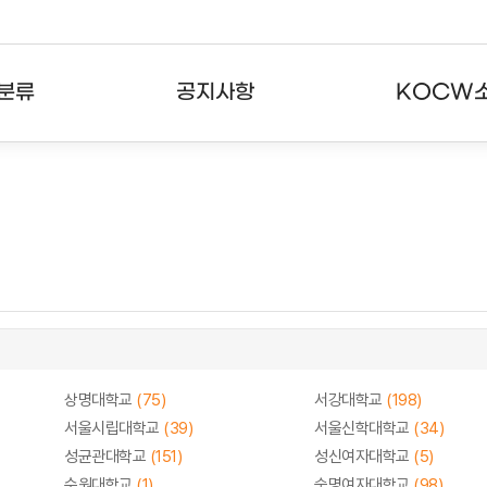
분류
공지사항
KOCW
강의
공지사항
KOCW란
강의
뉴스레터
활용안내
분야
주요통계현황
발자취
강의
서비스도움말
고객센터
상명대학교
(75)
서강대학교
(198)
서울시립대학교
(39)
서울신학대학교
(34)
성균관대학교
(151)
성신여자대학교
(5)
수원대학교
(1)
숙명여자대학교
(98)