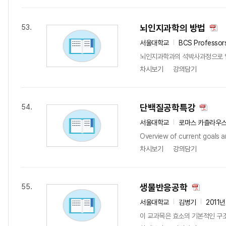
뇌인지과학의 방법
53.
서울대학교
BCS Professor
뇌인지과학과의 석박사과정으로 입
차시보기
강의담기
단백질공학특강
54.
서울대학교
로마스 카츨라우
Overview of current goals an
차시보기
강의담기
생물반응공학
55.
서울대학교
김병기
2011년
이 교과목은 효소의 기본적인 구조