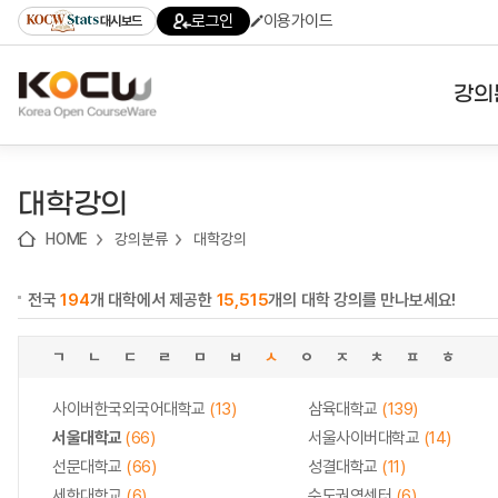
로
로
로
바
로그인
이용가이드
대시보드
가
가
가
로
기
기
기
가
(skip
기
to
강의
content)
대학
대학강의
기관
HOME
강의분류
대학강의
전공
전국
194
개 대학에서 제공한
15,515
개의 대학 강의를 만나보세요!
테마
ㄱ
ㄴ
ㄷ
ㄹ
ㅁ
ㅂ
ㅅ
ㅇ
ㅈ
ㅊ
ㅍ
ㅎ
사이버한국외국어대학교
(13)
삼육대학교
(139)
서울대학교
(66)
서울사이버대학교
(14)
선문대학교
(66)
성결대학교
(11)
세한대학교
(6)
수도권역센터
(6)