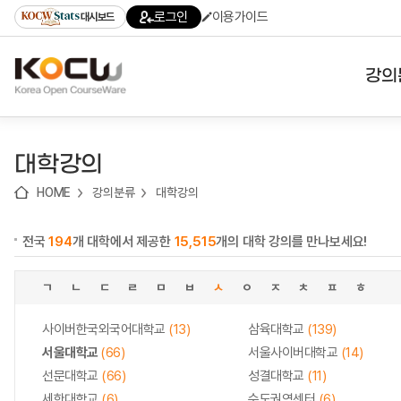
로
로
로
바
로그인
이용가이드
대시보드
가
가
가
로
기
기
기
가
(skip
기
to
강의
content)
대학
대학강의
기관
HOME
강의분류
대학강의
전공
전국
194
개 대학에서 제공한
15,515
개의 대학 강의를 만나보세요!
테마
ㄱ
ㄴ
ㄷ
ㄹ
ㅁ
ㅂ
ㅅ
ㅇ
ㅈ
ㅊ
ㅍ
ㅎ
사이버한국외국어대학교
(13)
삼육대학교
(139)
서울대학교
(66)
서울사이버대학교
(14)
선문대학교
(66)
성결대학교
(11)
세한대학교
(6)
수도권역센터
(6)