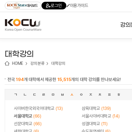
로
로
로
바
로그인
이용가이드
대시보드
가
가
가
로
기
기
기
가
(skip
기
to
강의
content)
대학
대학강의
기관
HOME
강의분류
대학강의
전공
전국
194
개 대학에서 제공한
15,515
개의 대학 강의를 만나보세요!
테마
ㄱ
ㄴ
ㄷ
ㄹ
ㅁ
ㅂ
ㅅ
ㅇ
ㅈ
ㅊ
ㅍ
ㅎ
사이버한국외국어대학교
(13)
삼육대학교
(139)
서울대학교
(66)
서울사이버대학교
(14)
선문대학교
(66)
성결대학교
(11)
세한대학교
(6)
수도권역센터
(6)