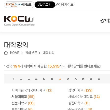
로
로
로
바
로그인
이용가이드
대시보드
가
가
가
로
기
기
기
가
(skip
기
to
강의
content)
대학
대학강의
기관
HOME
강의분류
대학강의
전공
전국
194
개 대학에서 제공한
15,515
개의 대학 강의를 만나보세요!
테마
ㄱ
ㄴ
ㄷ
ㄹ
ㅁ
ㅂ
ㅅ
ㅇ
ㅈ
ㅊ
ㅍ
ㅎ
사이버한국외국어대학교
(13)
삼육대학교
(139)
서울대학교
(66)
서울사이버대학교
(14)
선문대학교
(66)
성결대학교
(11)
세한대학교
(6)
수도권역센터
(6)