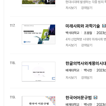
현대시대에 발생하는 각종 범죄 
차시보기
강의담기
미래사회와 과학기술
117.
백석대학교
조용철
2023
4차 산업혁명 시대의 미래사회 변
차시보기
강의담기
한글의역사와계몽의시
118.
배재대학교
백낙천
2023
차시보기
강의담기
한국어어문규범
119.
배재대학교
백낙천
2023