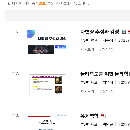
ㅂ
대학에 대한
총
1,285
개
의 검색결과가 있습니다.
다변량 추정과 검정
111.
부산대학교
최용석
2023
차시보기
강의담기
물리학도를 위한 물리학II
112.
부산대학교
차명식
2023
차시보기
강의담기
유체역학
113.
부산대학교
박원규
2023