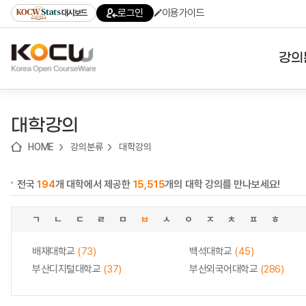
로
로
로
바
로그인
이용가이드
대시보드
가
가
가
로
기
기
기
가
(skip
기
to
강의
content)
대학
대학강의
기관
HOME
강의분류
대학강의
전공
전국
194
개 대학에서 제공한
15,515
개의 대학 강의를 만나보세요!
테마
ㄱ
ㄴ
ㄷ
ㄹ
ㅁ
ㅂ
ㅅ
ㅇ
ㅈ
ㅊ
ㅍ
ㅎ
배재대학교
(73)
백석대학교
(45)
부산디지털대학교
(37)
부산외국어대학교
(286)