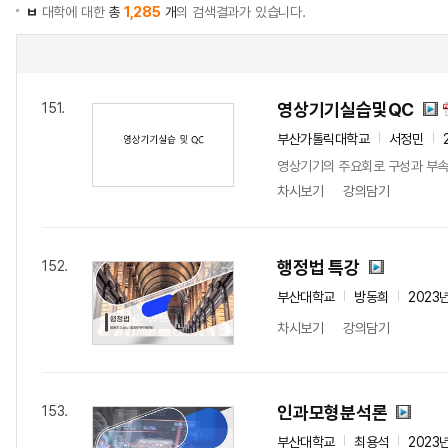
ㅂ
대학에 대한
총
1,285
개
의 검색결과가 있습니다.
영상기기실습및QC
151.
부산가톨릭대학교
서정민
영상기기의 주요회로 구성과 부속기
차시보기
강의담기
행정법 특강
152.
부산대학교
방동희
2023
차시보기
강의담기
인과모형분석론
153.
부산대학교
최용석
2023