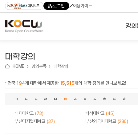
로
로
로
바
로그인
이용가이드
대시보드
가
가
가
로
기
기
기
가
(skip
기
to
강의
content)
대학
대학강의
기관
HOME
강의분류
대학강의
전공
전국
194
개 대학에서 제공한
15,515
개의 대학 강의를 만나보세요!
테마
ㄱ
ㄴ
ㄷ
ㄹ
ㅁ
ㅂ
ㅅ
ㅇ
ㅈ
ㅊ
ㅍ
ㅎ
배재대학교
(73)
백석대학교
(45)
부산디지털대학교
(37)
부산외국어대학교
(286)