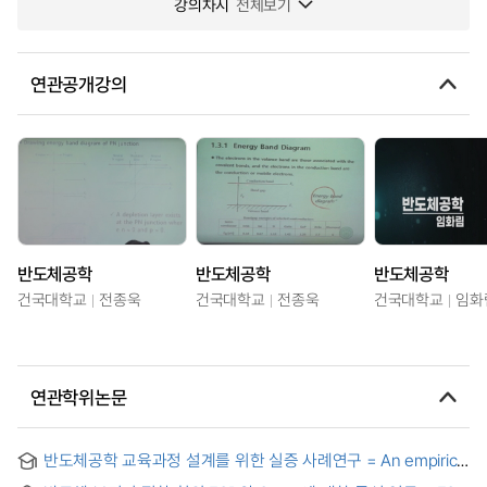
강의차시
전체보기
연관공개강의
반도체공학
반도체공학
반도체공학
건국대학교
전종욱
건국대학교
전종욱
건국대학교
임화
연관학위논문
반도체공학 교육과정 설계를 위한 실증 사례연구 = An empirical
case study on the semiconductor engineering curriculum