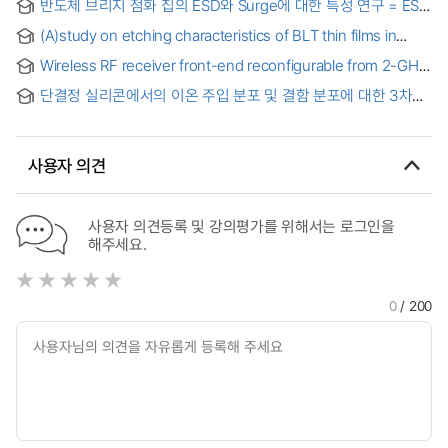
반도체 브리지 점화 칩의 ESD와 Surge에 대한 특성 연구 = ESD
design for majors
and Surge Immunity Properties of Semiconductor Bridge
(A)study on etching characteristics of BLT thin films in
Ignition Chip devices
inductively coupled plasma = 誘導結合 플라즈마를 利用한
Wireless RF receiver front-end reconfigurable from 2-GHz
BLT 薄膜의 蝕刻 特性에 關한 硏究
to 6-GHz = 2-GHz~6-GHz 대역에서 재구성 가능한 무선 RF
단결정 실리콘에서의 이온 주입 분포 및 결함 분포에 대한 3차원
수신기
몬테 카를로 모델링 및 시뮬레이션 = Three-dimensional
monte carlo modeling and simulation of as-implanted
impurity and damage accumulation in single-crystal silicon
사용자 의견
사용자 의견등록 및 강의평가를 위해서는 로그인을
해주세요.
0
/ 200