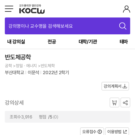
강의명이나 교수명을 검색해보세요
내 강의실
전공
대학/기관
테마
반도체공학
공학 >정밀ㆍ에너지 >반도체학
부산대학교
이문석
2022년 2학기
강의계획서
강의상세
조회수3,916
평점
/5
(0)
오류접수
이용방법