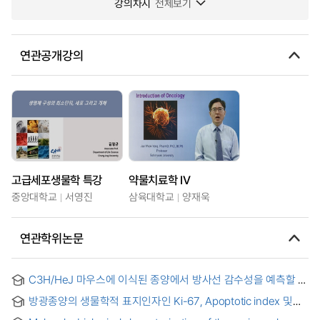
강의차시
전체보기
연관공개강의
고급세포생물학 특강
약물치료학 IV
중앙대학교
서영진
삼육대학교
양재욱
연관학위논문
C3H/HeJ 마우스에 이식된 종양에서 방사선 감수성을 예측할 수
있는 생물학적 표지자 = Biological markers as predictors of
방광종양의 생물학적 표지인자인 Ki-67, Apoptotic index 및
radiosensitivity in syngeneic tumors of C3H/HeJ mice
CD34의 예후적 가치 : 분화도, 병기, 진행 및 재발과의 관계 =