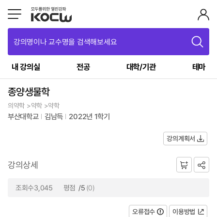
강의명이나 교수명을 검색해보세요
내 강의실
전공
대학/기관
테마
종양생물학
의약학 >약학 >약학
부산대학교
김남득
2022년 1학기
강의계획서
강의상세
조회수3,045
평점
/5
(0)
오류접수
이용방법