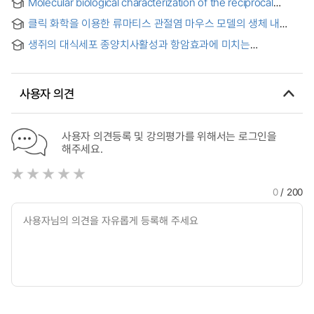
Molecular biological characterization of the reciprocal
Prognostic value of Ki-67, Apoptotic index, and CD34 in
regulation of the cell cycle by TGF-β in human tumors =
bladder tumor
클릭 화학을 이용한 류마티스 관절염 마우스 모델의 생체 내
TGF-β에 의하여 유도되는 인체 악성종양세포의 증식억제 및
종양괴사인자-알파 (TNF-α) 발현 평가 SPECT/CT 항체 이미징
촉진의 상반된 조절기전에 대한 분자생물학적 연구
생쥐의 대식세포 종양치사활성과 항암효과에 미치는
= In vivo Assessment of TNF-α Expression by SPECT/CT
인삼분획물과 Cyclophosphamide의 영향
Antibody Imaging Using Click Chemistry in Mice Models of
Rheumatoid Arthritis
사용자 의견
사용자 의견등록 및 강의평가를 위해서는 로그인을
해주세요.
0
/ 200