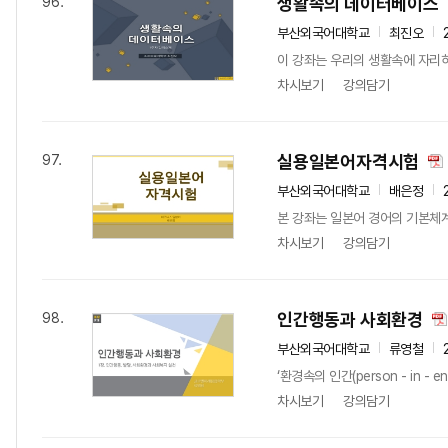
생활속의 데이터베이스
96.
부산외국어대학교
최진오
이 강좌는 우리의 생활속에 자리하
차시보기
강의담기
실용일본어자격시험
97.
부산외국어대학교
배은정
본 강좌는 일본어 경어의 기본체
차시보기
강의담기
인간행동과 사회환경
98.
부산외국어대학교
류영철
‘환경속의 인간(person - in
차시보기
강의담기