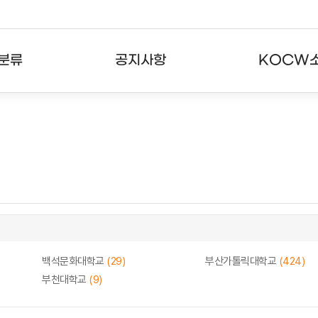
분류
공지사항
KOCW
강의
공지사항
KOCW란
강의
뉴스레터
활용안내
분야
주요통계현황
발자취
강의
서비스도움말
고객센터
백석문화대학교
(29)
부산가톨릭대학교
(424)
부천대학교
(9)