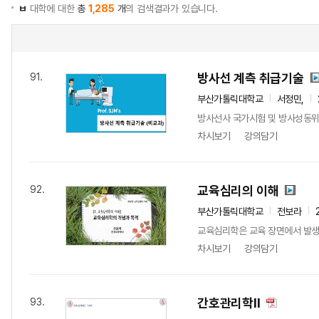
ㅂ
대학에 대한
총
1,285
개
의 검색결과가 있습니다.
방사선 계측 취급기술
91.
부산가톨릭대학교
서정민,
방사선사 국가시험 및 방사성동위
차시보기
강의담기
교육심리의 이해
92.
부산가톨릭대학교
전보라
교육심리학은 교육 장면에서 발생하
차시보기
강의담기
간호관리학II
93.