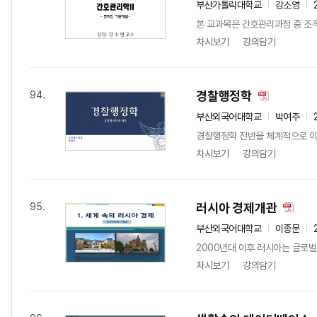
부산가톨릭대학교
강소영
본 교과목은 간호관리과정 중 조직
차시보기
강의담기
경찰행정학
94.
부산외국어대학교
박여주
경찰행정학 전반을 체계적으로 이해
차시보기
강의담기
러시아 경제개관
95.
부산외국어대학교
이종문
2000년대 이후 러시아는 글로벌
차시보기
강의담기