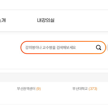
소개
내강의실
?
강의리스트
수강확인증강의
사용자의견
내강의클립
부산권역센터
(9)
부산대학교
(373)