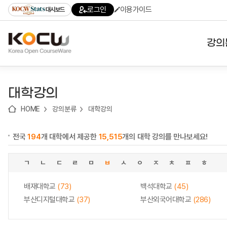
로
로
로
바
로그인
이용가이드
대시보드
가
가
가
로
기
기
기
가
(skip
기
to
강의
content)
대학
대학강의
기관
HOME
강의분류
대학강의
전공
전국
194
개 대학에서 제공한
15,515
개의 대학 강의를 만나보세요!
테마
ㄱ
ㄴ
ㄷ
ㄹ
ㅁ
ㅂ
ㅅ
ㅇ
ㅈ
ㅊ
ㅍ
ㅎ
배재대학교
(73)
백석대학교
(45)
부산디지털대학교
(37)
부산외국어대학교
(286)