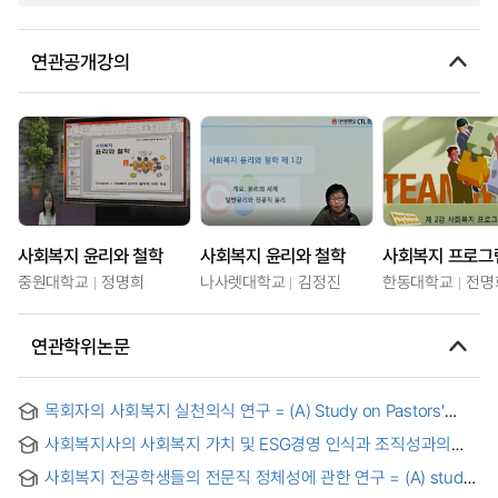
연관공개강의
사회복지 윤리와 철학
사회복지 윤리와 철학
중원대학교
정명희
나사렛대학교
김정진
한동대학교
전명
연관학위논문
목회자의 사회복지 실천의식 연구 = (A) Study on Pastors'
Attitudes towards Practicing Social Work
사회복지사의 사회복지 가치 및 ESG경영 인식과 조직성과의
관계에서 잡 크래프팅과 변혁적 리더십의 조절효과 연구
사회복지 전공학생들의 전문직 정체성에 관한 연구 = (A) study
on the professional identity of social welfare among