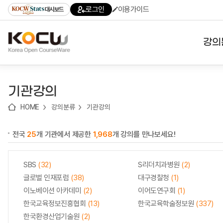
로
로
로
바
로그인
이용가이드
대시보드
가
가
가
로
기
기
기
가
(skip
기
to
강의
content)
대학
기관강의
기관
HOME
강의분류
기관강의
전공
전국
25
개 기관에서 제공한
1,968
개 강의를 만나보세요!
테마
SBS
(32)
S리더치과병원
(2)
글로벌 인재포럼
(38)
대구경찰청
(1)
이노베이션 아카데미
(2)
이어도연구회
(1)
한국교육정보진흥협회
(13)
한국교육학술정보원
(337)
한국환경산업기술원
(2)