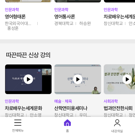
인문과학
인문과학
인문과학
영어형태론
영어통사론
차로배우는세계
한국외국어대학교
경북대학교
하승완
창신대학교
안
홍성훈
따끈따끈 신상 강의
인문과학
예술ㆍ체육
사회과학
차로배우는세계문화
산학연미용세미나
법과안전한사회
창신대학교
안소영
창신대학교
우미옥,오윤경,박선이
창신대학교
정
전체메뉴
홈
내강의실