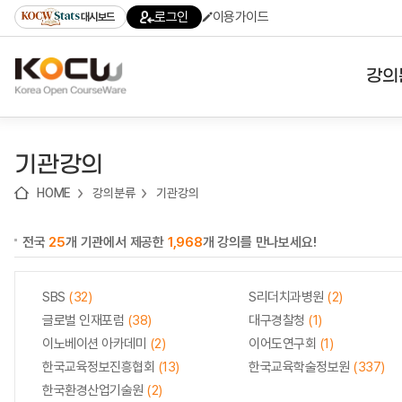
로
로
로
바
로그인
이용가이드
대시보드
가
가
가
로
기
기
기
가
(skip
기
to
강의
content)
대학
기관강의
기관
HOME
강의분류
기관강의
전공
전국
25
개 기관에서 제공한
1,968
개 강의를 만나보세요!
테마
SBS
(32)
S리더치과병원
(2)
글로벌 인재포럼
(38)
대구경찰청
(1)
이노베이션 아카데미
(2)
이어도연구회
(1)
한국교육정보진흥협회
(13)
한국교육학술정보원
(337)
한국환경산업기술원
(2)